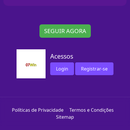
SEGUIR AGORA
Acessos
Login
Registrar-se
Políticas de Privacidade
Termos e Condições
Sitemap