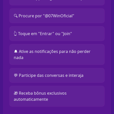
🔍 Procure por "@07WinOficial"
👆 Toque em "Entrar" ou "Join"
🔔 Ative as notificações para não perder
nada
💬 Participe das conversas e interaja
🎁 Receba bônus exclusivos
automaticamente