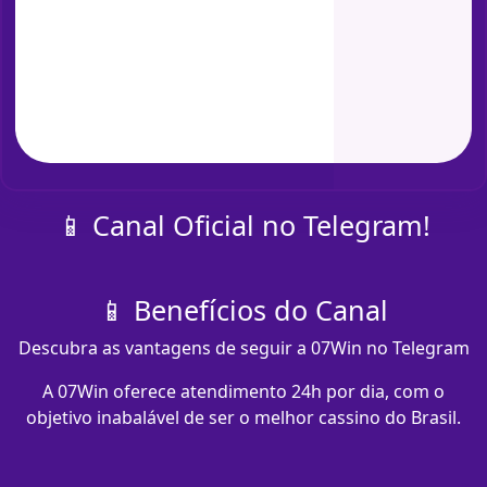
📱 Canal Oficial no Telegram!
📱 Benefícios do Canal
Descubra as vantagens de seguir a 07Win no Telegram
A 07Win oferece atendimento 24h por dia, com o
objetivo inabalável de ser o melhor cassino do Brasil.