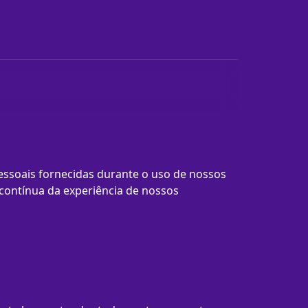
essoais fornecidas durante o uso de nossos
 contínua da experiência de nossos