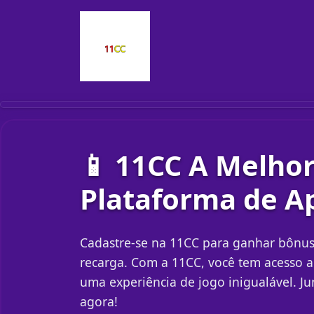
📱 11CC A Melho
Plataforma de A
Cadastre-se na 11CC para ganhar bônus
recarga. Com a 11CC, você tem acesso a
uma experiência de jogo inigualável. J
agora!