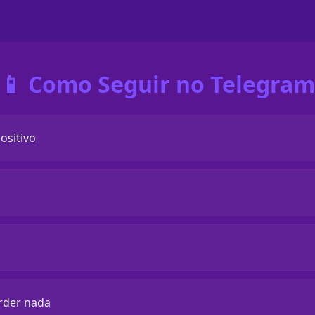
📱 Como Seguir no Telegram
ositivo
erder nada