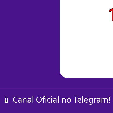
📱 Canal Oficial no Telegram!