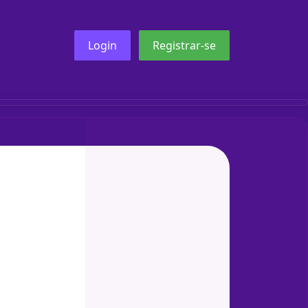
Login
Registrar-se