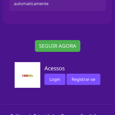
automaticamente
SEGUIR AGORA
Acessos
Login
Registrar-se