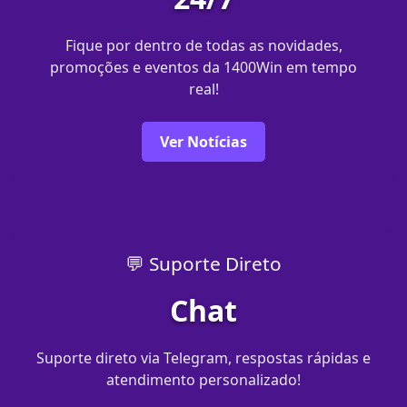
Fique por dentro de todas as novidades,
promoções e eventos da 1400Win em tempo
real!
Ver Notícias
💬 Suporte Direto
Chat
Suporte direto via Telegram, respostas rápidas e
atendimento personalizado!