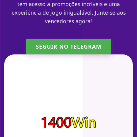
tem acesso a promoções incríveis e uma
experiência de jogo inigualável. Junte-se aos
vencedores agora!
SEGUIR NO TELEGRAM