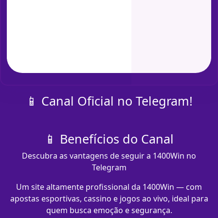
📱 Canal Oficial no Telegram!
📱 Benefícios do Canal
Descubra as vantagens de seguir a 1400Win no
Telegram
Um site altamente profissional da 1400Win — com
apostas esportivas, cassino e jogos ao vivo, ideal para
quem busca emoção e segurança.