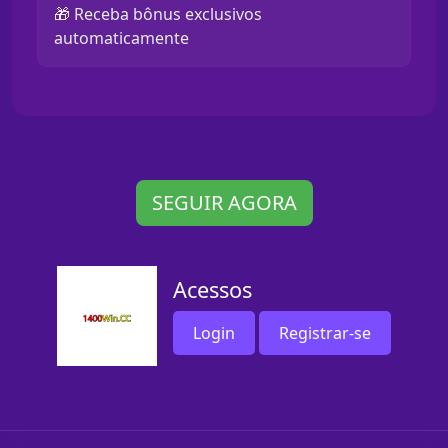
🎁 Receba bônus exclusivos
automaticamente
SEGUIR AGORA
Acessos
Login
Registrar-se