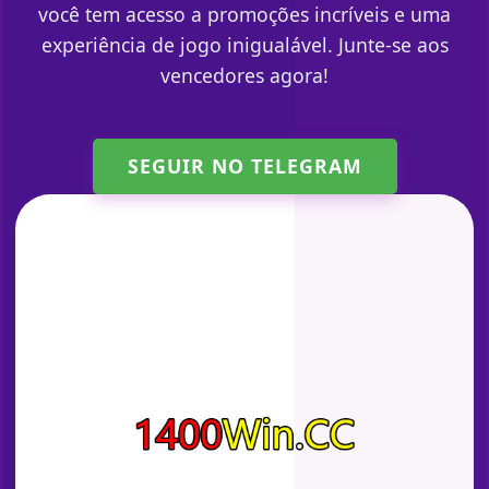
você tem acesso a promoções incríveis e uma
experiência de jogo inigualável. Junte-se aos
vencedores agora!
SEGUIR NO TELEGRAM