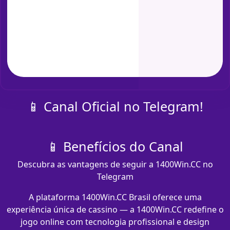
📱 Canal Oficial no Telegram!
📱 Benefícios do Canal
Descubra as vantagens de seguir a 1400Win.CC no
Telegram
A plataforma 1400Win.CC Brasil oferece uma
experiência única de cassino — a 1400Win.CC redefine o
jogo online com tecnologia profissional e design