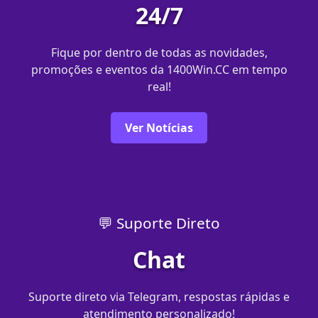
24/7
Fique por dentro de todas as novidades,
promoções e eventos da 1400Win.CC em tempo
real!
Ver Notícias
💬 Suporte Direto
Chat
Suporte direto via Telegram, respostas rápidas e
atendimento personalizado!