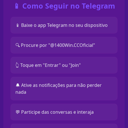
📱 Como Seguir no Telegram
📱 Baixe o app Telegram no seu dispositivo
🔍 Procure por "@1400Win.CCOficial"
👆 Toque em "Entrar" ou "Join"
🔔 Ative as notificações para não perder
nada
💬 Participe das conversas e interaja