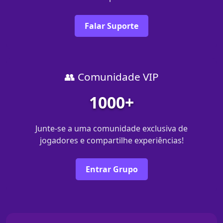
Falar Suporte
👥 Comunidade VIP
1000+
Junte-se a uma comunidade exclusiva de
jogadores e compartilhe experiências!
Entrar Grupo