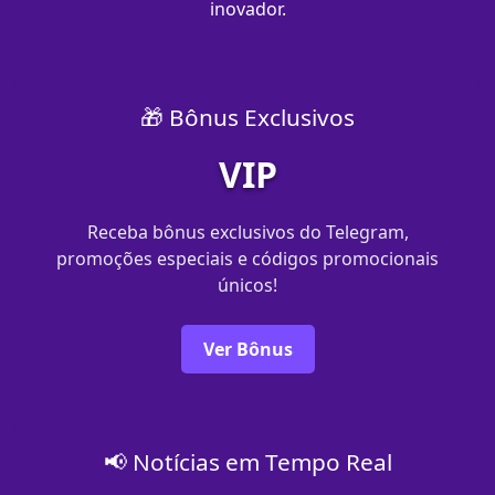
inovador.
🎁 Bônus Exclusivos
VIP
Receba bônus exclusivos do Telegram,
promoções especiais e códigos promocionais
únicos!
Ver Bônus
📢 Notícias em Tempo Real