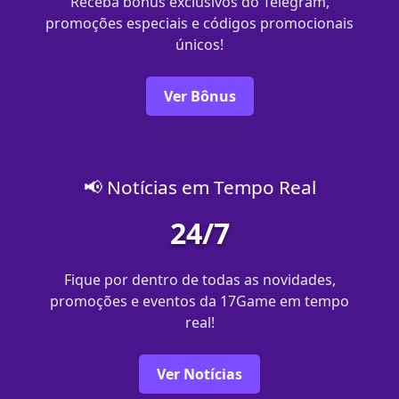
Receba bônus exclusivos do Telegram,
promoções especiais e códigos promocionais
únicos!
Ver Bônus
📢 Notícias em Tempo Real
24/7
Fique por dentro de todas as novidades,
promoções e eventos da 17Game em tempo
real!
Ver Notícias