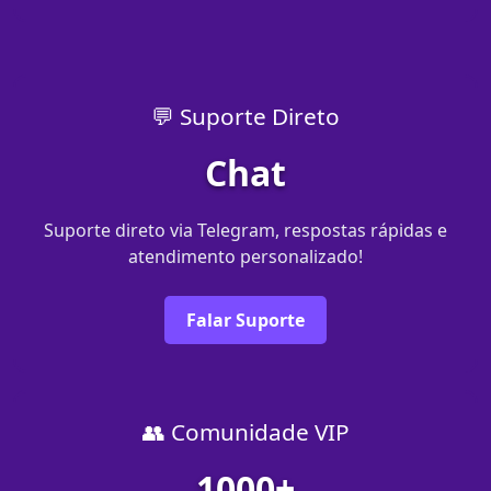
💬 Suporte Direto
Chat
Suporte direto via Telegram, respostas rápidas e
atendimento personalizado!
Falar Suporte
👥 Comunidade VIP
1000+