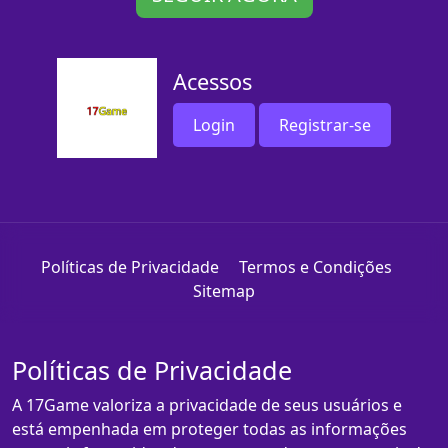
Acessos
Login
Registrar-se
Políticas de Privacidade
Termos e Condições
Sitemap
Políticas de Privacidade
A 17Game valoriza a privacidade de seus usuários e
está empenhada em proteger todas as informações