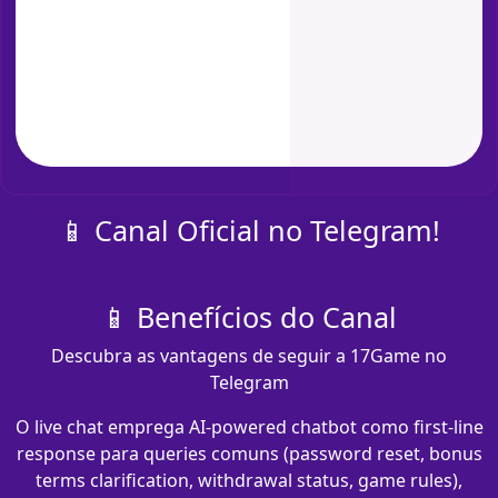
📱 Canal Oficial no Telegram!
📱 Benefícios do Canal
Descubra as vantagens de seguir a 17Game no
Telegram
O live chat emprega AI-powered chatbot como first-line
response para queries comuns (password reset, bonus
terms clarification, withdrawal status, game rules),