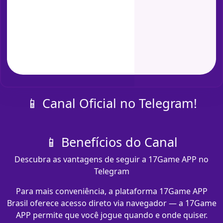
📱 Canal Oficial no Telegram!
📱 Benefícios do Canal
Descubra as vantagens de seguir a 17Game APP no
Telegram
Para mais conveniência, a plataforma 17Game APP
Brasil oferece acesso direto via navegador — a 17Game
APP permite que você jogue quando e onde quiser.