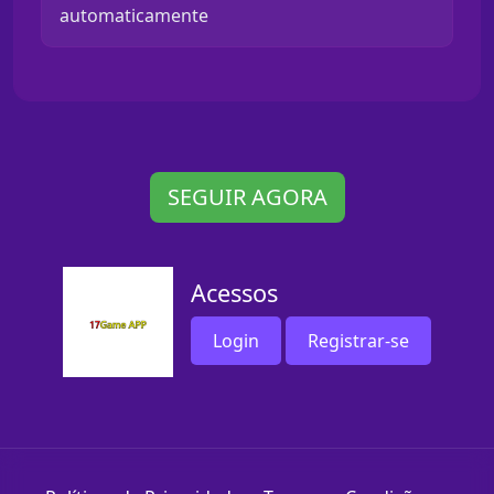
automaticamente
SEGUIR AGORA
Acessos
Login
Registrar-se