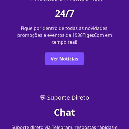
24/7
Fique por dentro de todas as novidades,
promoções e eventos da 1998Tiger.Com em
tempo real!
Ver Notícias
💬 Suporte Direto
Chat
Suporte direto via Telegram, respostas rápidas e