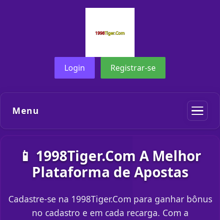
Login
Registrar-se
Menu
📱 1998Tiger.Com A Melhor
Plataforma de Apostas
Cadastre-se na 1998Tiger.Com para ganhar bônus
no cadastro e em cada recarga. Com a