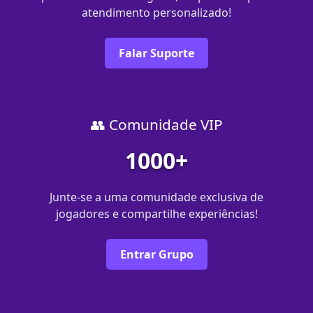
atendimento personalizado!
Falar Suporte
👥 Comunidade VIP
1000+
Junte-se a uma comunidade exclusiva de
jogadores e compartilhe experiências!
Entrar Grupo