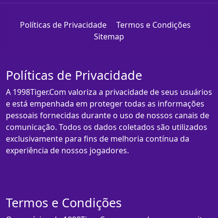
Políticas de Privacidade
Termos e Condições
Sitemap
Políticas de Privacidade
A 1998Tiger.Com valoriza a privacidade de seus usuários
e está empenhada em proteger todas as informações
pessoais fornecidas durante o uso de nossos canais de
comunicação. Todos os dados coletados são utilizados
exclusivamente para fins de melhoria contínua da
experiência de nossos jogadores.
Termos e Condições