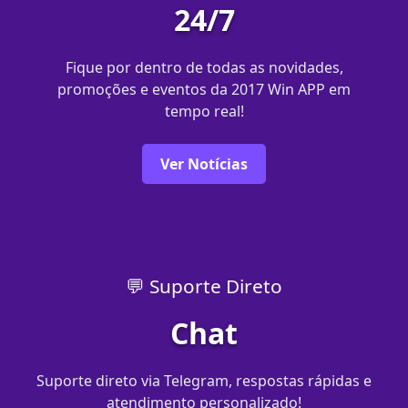
24/7
Fique por dentro de todas as novidades,
promoções e eventos da 2017 Win APP em
tempo real!
Ver Notícias
💬 Suporte Direto
Chat
Suporte direto via Telegram, respostas rápidas e
atendimento personalizado!