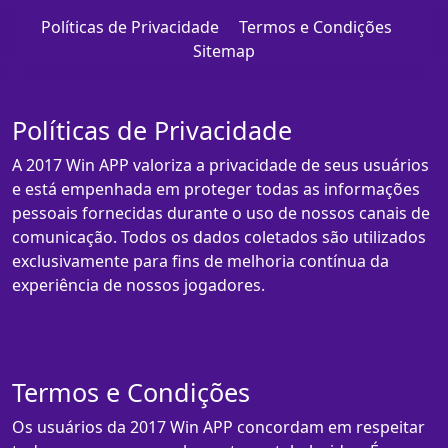
Políticas de Privacidade
Termos e Condições
Sitemap
Políticas de Privacidade
A 2017 Win APP valoriza a privacidade de seus usuários
e está empenhada em proteger todas as informações
pessoais fornecidas durante o uso de nossos canais de
comunicação. Todos os dados coletados são utilizados
exclusivamente para fins de melhoria contínua da
experiência de nossos jogadores.
Termos e Condições
Os usuários da 2017 Win APP concordam em respeitar