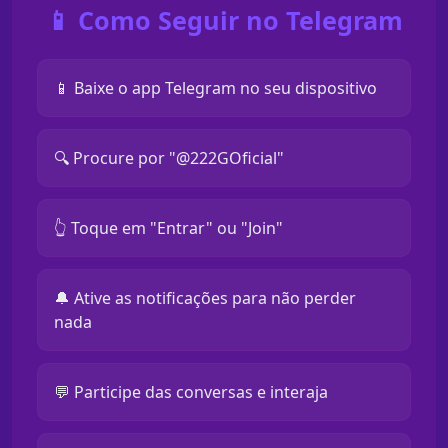
📱 Como Seguir no Telegram
📱 Baixe o app Telegram no seu dispositivo
🔍 Procure por "@222GOficial"
👆 Toque em "Entrar" ou "Join"
🔔 Ative as notificações para não perder
nada
💬 Participe das conversas e interaja