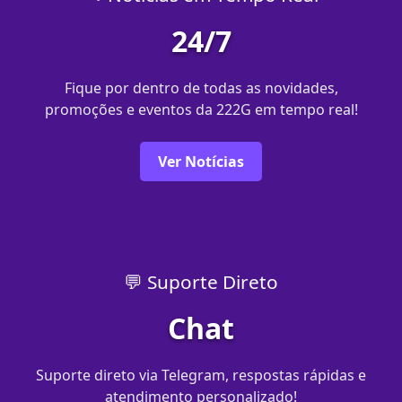
24/7
Fique por dentro de todas as novidades,
promoções e eventos da 222G em tempo real!
Ver Notícias
💬 Suporte Direto
Chat
Suporte direto via Telegram, respostas rápidas e
atendimento personalizado!