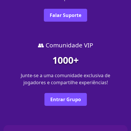
Falar Suporte
👥 Comunidade VIP
1000+
Junte-se a uma comunidade exclusiva de
jogadores e compartilhe experiências!
Entrar Grupo