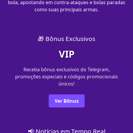
bola, apostando em contra-ataques e bolas paradas
como suas principais armas.
🎁 Bônus Exclusivos
VIP
Receba bônus exclusivos do Telegram,
promoções especiais e códigos promocionais
únicos!
Ver Bônus
📢 Notícias em Tempo Real