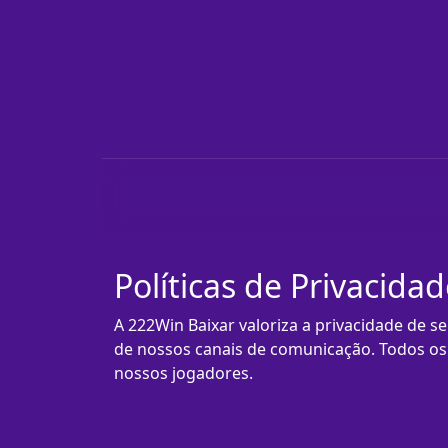
Políticas de Privacida
A 222Win Baixar valoriza a privacidade de 
de nossos canais de comunicação. Todos os 
nossos jogadores.