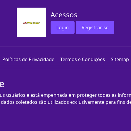
Acessos
Login
Registrar-se
Políticas de Privacidade
Termos e Condições
Sitemap
de
seus usuários e está empenhada em proteger todas as info
dados coletados são utilizados exclusivamente para fins d