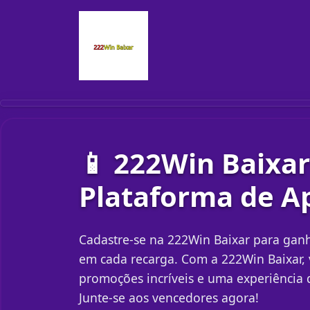
📱 222Win Baixa
Plataforma de A
Cadastre-se na 222Win Baixar para gan
em cada recarga. Com a 222Win Baixar, 
promoções incríveis e uma experiência d
Junte-se aos vencedores agora!