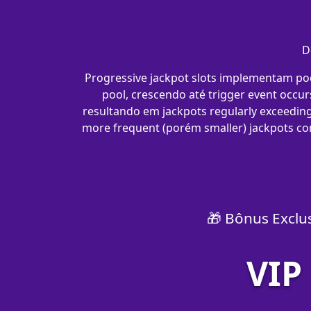
D
Progressive jackpot slots implementam poo
pool, crescendo até trigger event occ
resultando em jackpots regularly exceeding
more frequent (porém smaller) jackpots co
🎁 Bônus Exclu
VIP