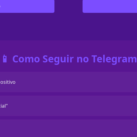
e
📱 Como Seguir no Telegram
ositivo
ial"