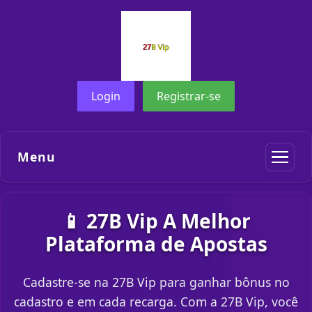
Login
Registrar-se
Menu
📱 27B Vip A Melhor
Plataforma de Apostas
Cadastre-se na 27B Vip para ganhar bônus no
cadastro e em cada recarga. Com a 27B Vip, você