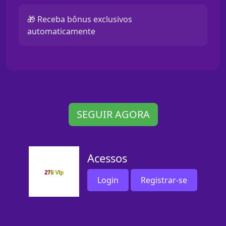
🎁 Receba bônus exclusivos
automaticamente
SEGUIR AGORA
Acessos
Login
Registrar-se