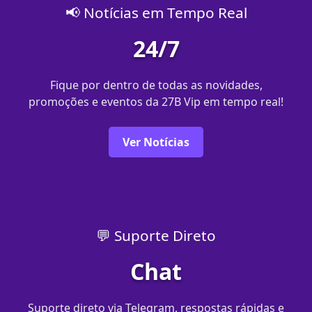
📢 Notícias em Tempo Real
24/7
Fique por dentro de todas as novidades,
promoções e eventos da 27B Vip em tempo real!
Ver Notícias
💬 Suporte Direto
Chat
Suporte direto via Telegram, respostas rápidas e