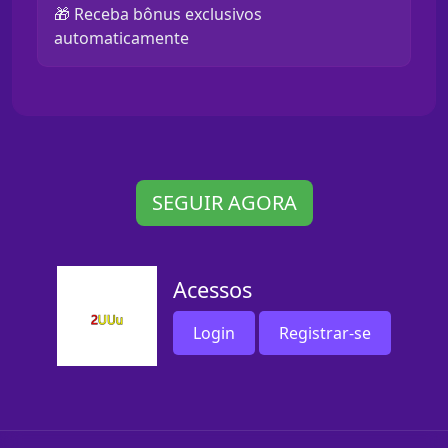
🎁 Receba bônus exclusivos
automaticamente
SEGUIR AGORA
Acessos
Login
Registrar-se