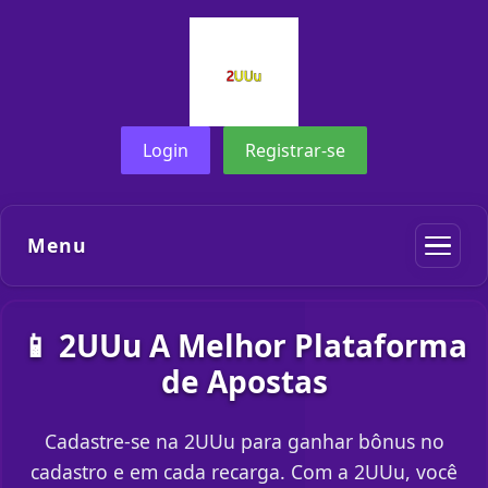
Login
Registrar-se
Menu
📱 2UUu A Melhor Plataforma
de Apostas
Cadastre-se na 2UUu para ganhar bônus no
cadastro e em cada recarga. Com a 2UUu, você