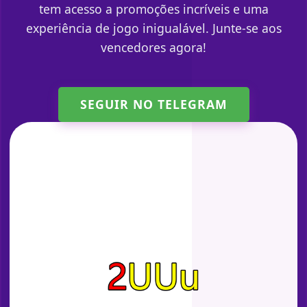
tem acesso a promoções incríveis e uma
experiência de jogo inigualável. Junte-se aos
vencedores agora!
SEGUIR NO TELEGRAM