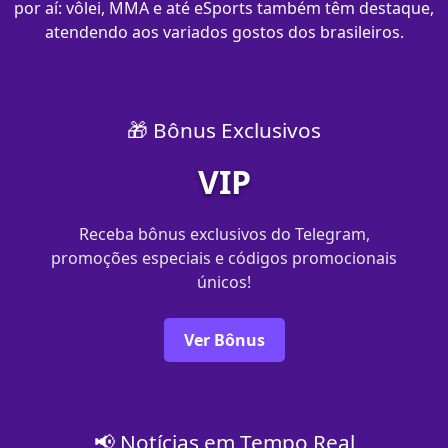
por aí: vôlei, MMA e até eSports também têm destaque,
atendendo aos variados gostos dos brasileiros.
🎁 Bônus Exclusivos
VIP
Receba bônus exclusivos do Telegram,
promoções especiais e códigos promocionais
únicos!
Ver Bônus
📢 Notícias em Tempo Real