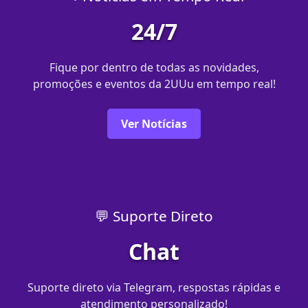
24/7
Fique por dentro de todas as novidades,
promoções e eventos da 2UUu em tempo real!
Ver Notícias
💬 Suporte Direto
Chat
Suporte direto via Telegram, respostas rápidas e
atendimento personalizado!