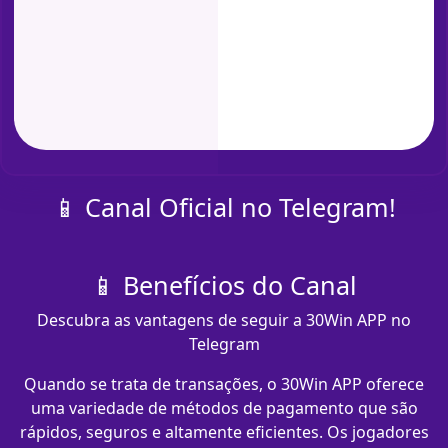
📱 Canal Oficial no Telegram!
📱 Benefícios do Canal
Descubra as vantagens de seguir a 30Win APP no
Telegram
Quando se trata de transações, o 30Win APP oferece
uma variedade de métodos de pagamento que são
rápidos, seguros e altamente eficientes. Os jogadores