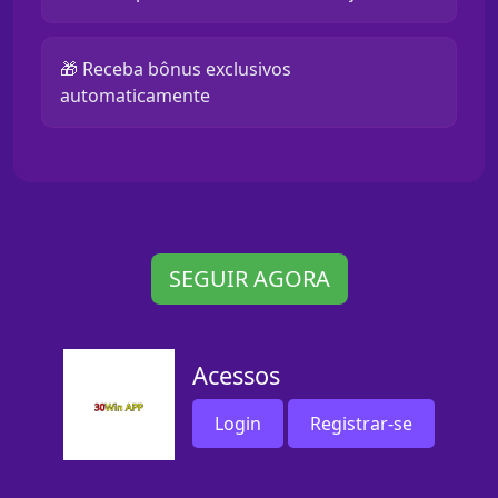
🎁 Receba bônus exclusivos
automaticamente
SEGUIR AGORA
Acessos
Login
Registrar-se