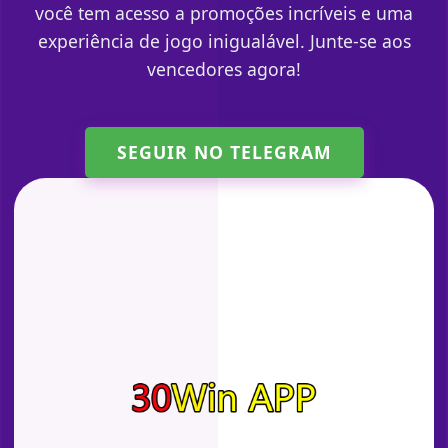
você tem acesso a promoções incríveis e uma
experiência de jogo inigualável. Junte-se aos
vencedores agora!
SEGUIR NO TELEGRAM