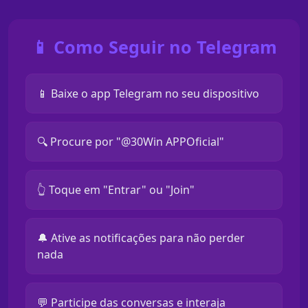
📱 Como Seguir no Telegram
📱 Baixe o app Telegram no seu dispositivo
🔍 Procure por "@30Win APPOficial"
👆 Toque em "Entrar" ou "Join"
🔔 Ative as notificações para não perder
nada
💬 Participe das conversas e interaja