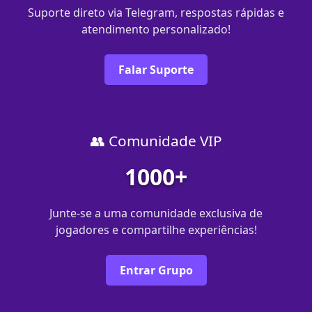
Suporte direto via Telegram, respostas rápidas e
atendimento personalizado!
Falar Suporte
👥 Comunidade VIP
1000+
Junte-se a uma comunidade exclusiva de
jogadores e compartilhe experiências!
Entrar Grupo