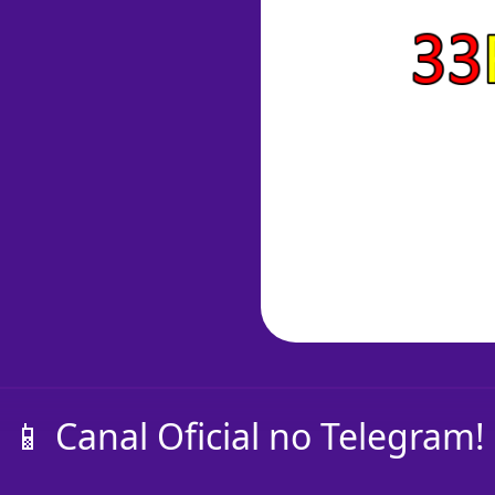
📱 Canal Oficial no Telegram!