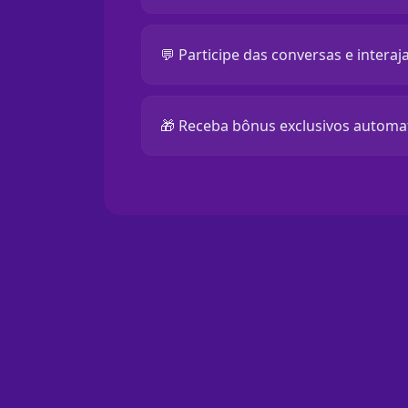
💬 Participe das conversas e interaj
🎁 Receba bônus exclusivos autom