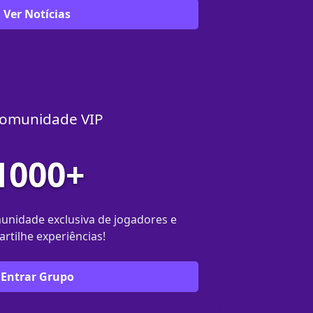
Ver Notícias
Comunidade VIP
1000+
unidade exclusiva de jogadores e
rtilhe experiências!
Entrar Grupo