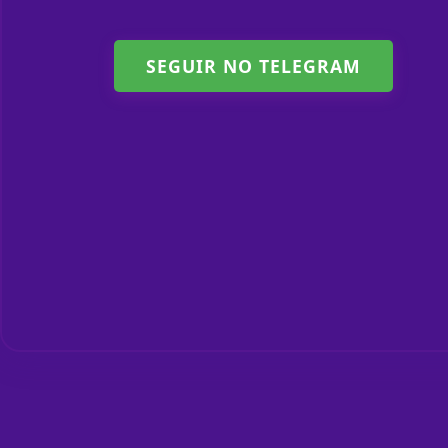
SEGUIR NO TELEGRAM