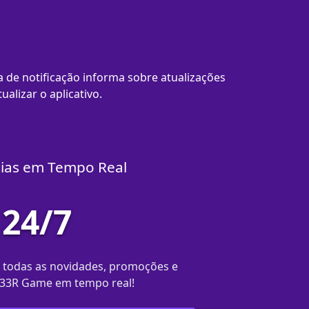
 de notificação informa sobre atualizações
alizar o aplicativo.
cias em Tempo Real
24/7
e todas as novidades, promoções e
 33R Game em tempo real!