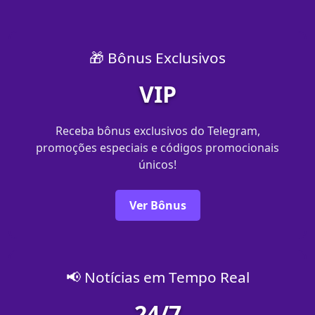
🎁 Bônus Exclusivos
VIP
Receba bônus exclusivos do Telegram,
promoções especiais e códigos promocionais
únicos!
Ver Bônus
📢 Notícias em Tempo Real
24/7