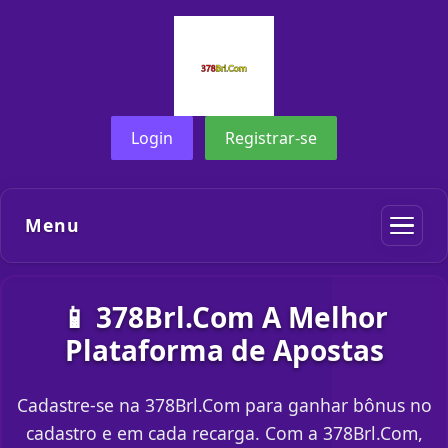
Login
Registrar-se
Menu
📱 378Brl.Com A Melhor
Plataforma de Apostas
Cadastre-se na 378Brl.Com para ganhar bônus no
cadastro e em cada recarga. Com a 378Brl.Com,