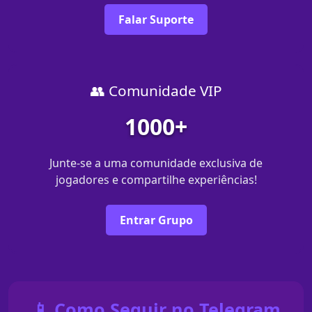
Falar Suporte
👥 Comunidade VIP
1000+
Junte-se a uma comunidade exclusiva de
jogadores e compartilhe experiências!
Entrar Grupo
📱 Como Seguir no Telegram