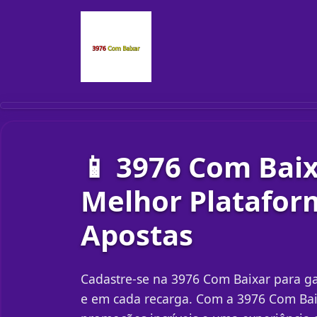
📱 3976 Com Baix
Melhor Platafor
Apostas
Cadastre-se na 3976 Com Baixar para g
e em cada recarga. Com a 3976 Com Baix