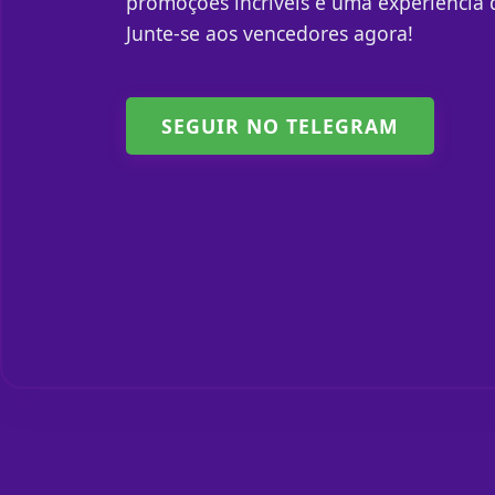
promoções incríveis e uma experiência d
Junte-se aos vencedores agora!
SEGUIR NO TELEGRAM