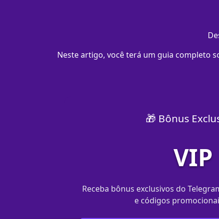
De
Neste artigo, você terá um guia completo so
🎁 Bônus Exclu
VIP
Receba bônus exclusivos do Telegra
e códigos promocionai