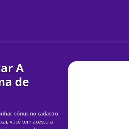
ar A
ma de
anhar bônus no cadastro
ar, você tem acesso a