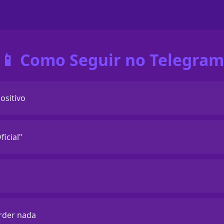
📱 Como Seguir no Telegram
ositivo
icial"
erder nada