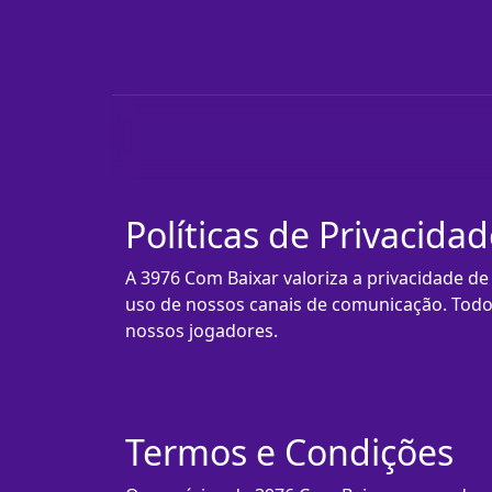
Políticas de Privacida
A 3976 Com Baixar valoriza a privacidade d
uso de nossos canais de comunicação. Todos
nossos jogadores.
Termos e Condições