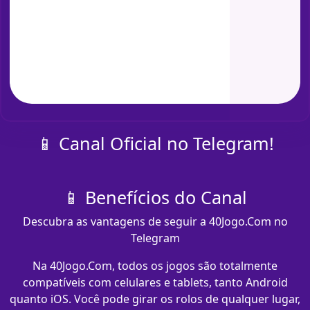
📱 Canal Oficial no Telegram!
📱 Benefícios do Canal
Descubra as vantagens de seguir a 40Jogo.Com no
Telegram
Na 40Jogo.Com, todos os jogos são totalmente
compatíveis com celulares e tablets, tanto Android
quanto iOS. Você pode girar os rolos de qualquer lugar,