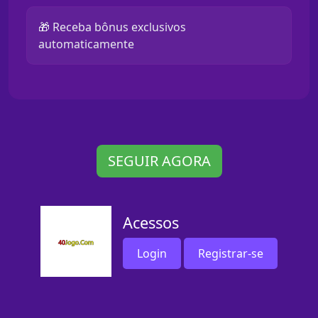
🎁 Receba bônus exclusivos
automaticamente
SEGUIR AGORA
Acessos
Login
Registrar-se