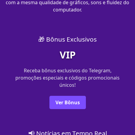
com a mesma qualidade de gráficos, sons e fluidez do
computador.
🎁 Bônus Exclusivos
VIP
Receba bônus exclusivos do Telegram,
promoções especiais e códigos promocionais
únicos!
Ver Bônus
📢 Notícias em Tempo Real