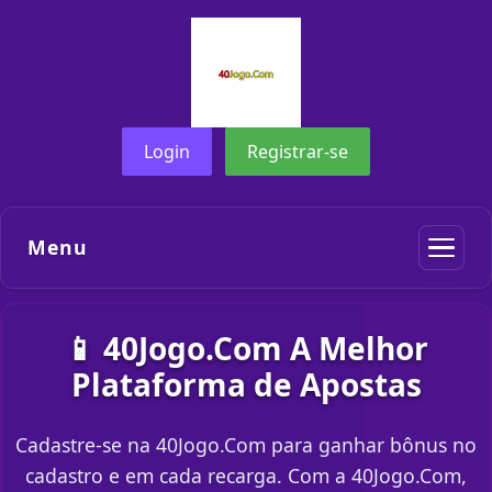
Login
Registrar-se
Menu
📱 40Jogo.Com A Melhor
Plataforma de Apostas
Cadastre-se na 40Jogo.Com para ganhar bônus no
cadastro e em cada recarga. Com a 40Jogo.Com,