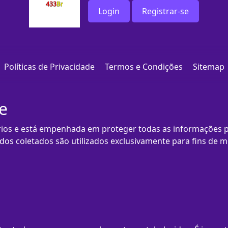
Login
Registrar-se
Políticas de Privacidade
Termos e Condições
Sitemap
de
ários e está empenhada em proteger todas as informações 
os coletados são utilizados exclusivamente para fins de m