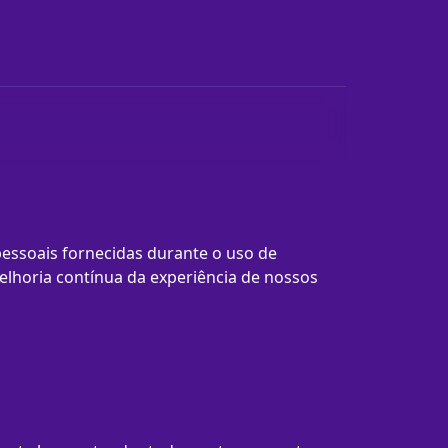
pessoais fornecidas durante o uso de
elhoria contínua da experiência de nossos