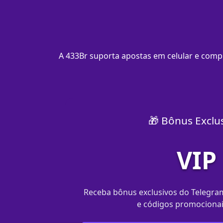
A 433Br suporta apostas em celular e comp
🎁 Bônus Exclu
VIP
Receba bônus exclusivos do Telegra
e códigos promocionai