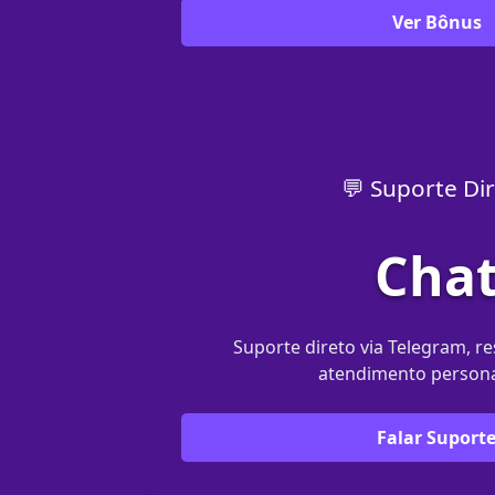
Ver Bônus
💬 Suporte Di
Cha
Suporte direto via Telegram, r
atendimento persona
Falar Suport