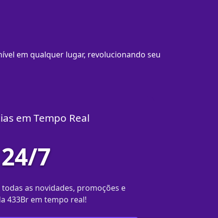
ível em qualquer lugar, revolucionando seu
cias em Tempo Real
24/7
e todas as novidades, promoções e
da 433Br em tempo real!