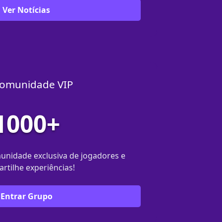
Ver Notícias
Comunidade VIP
1000+
unidade exclusiva de jogadores e
rtilhe experiências!
Entrar Grupo