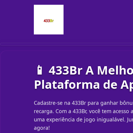
📱 433Br A Melh
Plataforma de A
Cadastre-se na 433Br para ganhar bônu
recarga. Com a 433Br, você tem acesso a
uma experiência de jogo inigualável. J
agora!