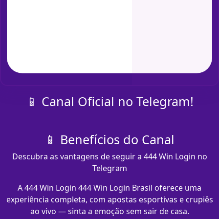
📱 Canal Oficial no Telegram!
📱 Benefícios do Canal
Descubra as vantagens de seguir a 444 Win Login no
Telegram
A 444 Win Login 444 Win Login Brasil oferece uma
experiência completa, com apostas esportivas e crupiês
ao vivo — sinta a emoção sem sair de casa.