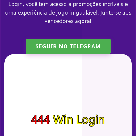
Login, você tem acesso a promoções incríveis e
uma experiência de jogo inigualável. Junte-se aos
vencedores agora!
SEGUIR NO TELEGRAM