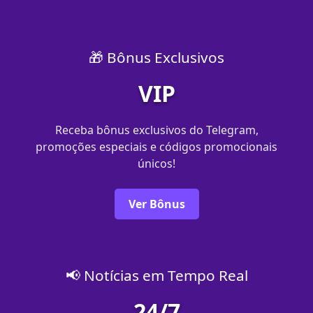
🎁 Bônus Exclusivos
VIP
Receba bônus exclusivos do Telegram,
promoções especiais e códigos promocionais
únicos!
Ver Bônus
📢 Notícias em Tempo Real
24/7