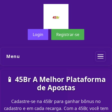
Login
Registrar-se
Menu
📱 45Br A Melhor Plataforma
de Apostas
Cadastre-se na 45Br para ganhar bônus no
cadastro e em cada recarga. Com a 45Br, você tem