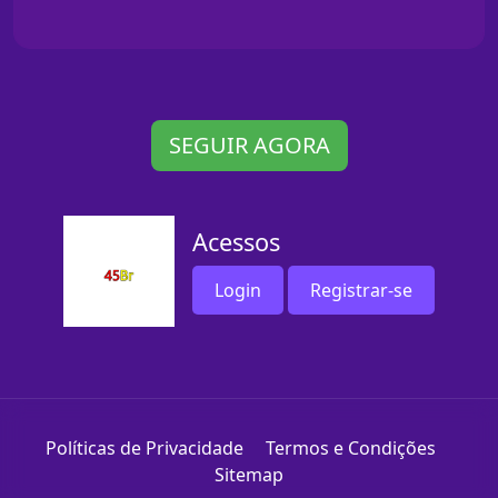
SEGUIR AGORA
Acessos
Login
Registrar-se
Políticas de Privacidade
Termos e Condições
Sitemap