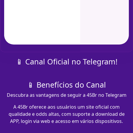
📱 Canal Oficial no Telegram!
📱 Benefícios do Canal
Descubra as vantagens de seguir a 45Br no Telegram
A 45Br oferece aos usuários um site oficial com
qualidade e odds altas, com suporte a download de
APP, login via web e acesso em vários dispositivos.