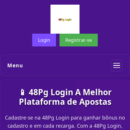
Login
Registrar-se
Menu
📱 48Pg Login A Melhor
Plataforma de Apostas
Cadastre-se na 48Pg Login para ganhar bônus no
cadastro e em cada recarga. Com a 48Pg Login,