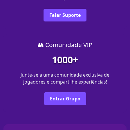
Falar Suporte
👥 Comunidade VIP
1000+
Junte-se a uma comunidade exclusiva de
jogadores e compartilhe experiências!
Entrar Grupo