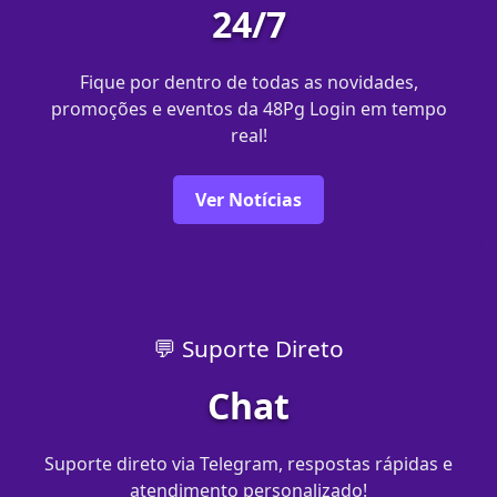
24/7
Fique por dentro de todas as novidades,
promoções e eventos da 48Pg Login em tempo
real!
Ver Notícias
💬 Suporte Direto
Chat
Suporte direto via Telegram, respostas rápidas e
atendimento personalizado!