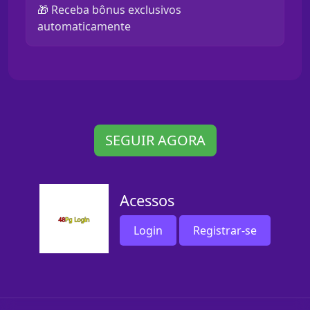
🎁 Receba bônus exclusivos
automaticamente
SEGUIR AGORA
Acessos
Login
Registrar-se