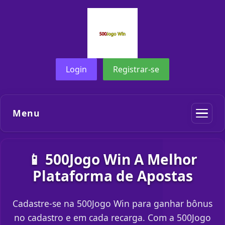
Login
Registrar-se
Menu
📱 500Jogo Win A Melhor
Plataforma de Apostas
Cadastre-se na 500Jogo Win para ganhar bônus
no cadastro e em cada recarga. Com a 500Jogo