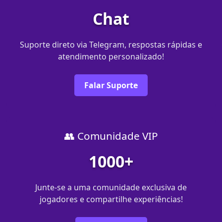
Chat
Suporte direto via Telegram, respostas rápidas e
atendimento personalizado!
Falar Suporte
👥 Comunidade VIP
1000+
Junte-se a uma comunidade exclusiva de
jogadores e compartilhe experiências!