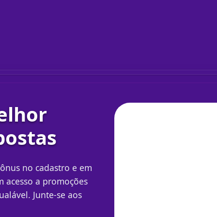
elhor
postas
bônus no cadastro e em
em acesso a promoções
ualável. Junte-se aos