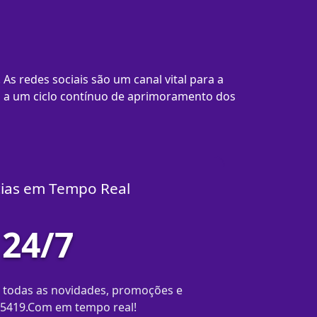
s redes sociais são um canal vital para a
o a um ciclo contínuo de aprimoramento dos
cias em Tempo Real
24/7
e todas as novidades, promoções e
 5419.Com em tempo real!