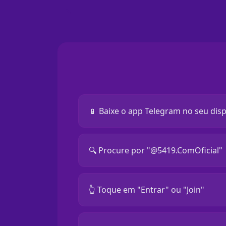
📱 Baixe o app Telegram no seu disp
🔍 Procure por "@5419.ComOficial"
👆 Toque em "Entrar" ou "Join"