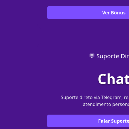
Ver Bônus
💬 Suporte Di
Cha
Suporte direto via Telegram, r
atendimento persona
Falar Suport