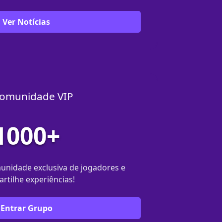
Ver Notícias
Comunidade VIP
1000+
unidade exclusiva de jogadores e
rtilhe experiências!
Entrar Grupo