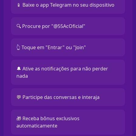
📱 Baixe o app Telegram no seu dispositivo
🔍 Procure por "@55AcOficial"
👆 Toque em "Entrar" ou "Join"
🔔 Ative as notificações para não perder
nada
💬 Participe das conversas e interaja
🎁 Receba bônus exclusivos
automaticamente