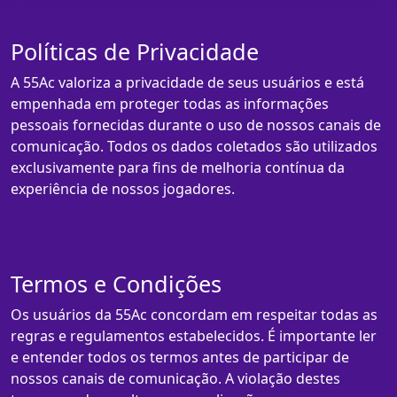
Políticas de Privacidade
A 55Ac valoriza a privacidade de seus usuários e está
empenhada em proteger todas as informações
pessoais fornecidas durante o uso de nossos canais de
comunicação. Todos os dados coletados são utilizados
exclusivamente para fins de melhoria contínua da
experiência de nossos jogadores.
Termos e Condições
Os usuários da 55Ac concordam em respeitar todas as
regras e regulamentos estabelecidos. É importante ler
e entender todos os termos antes de participar de
nossos canais de comunicação. A violação destes