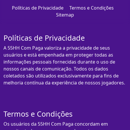
Políticas de Privacidade
Termos e Condições
Sitemap
Políticas de Privacidade
A 55HH Com Paga valoriza a privacidade de seus
usuários e está empenhada em proteger todas as
informações pessoais fornecidas durante o uso de
nossos canais de comunicação. Todos os dados
coletados são utilizados exclusivamente para fins de
melhoria contínua da experiência de nossos jogadores.
Termos e Condições
Os usuários da 55HH Com Paga concordam em