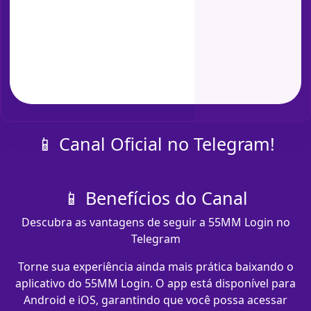
📱 Canal Oficial no Telegram!
📱 Benefícios do Canal
Descubra as vantagens de seguir a 55MM Login no
Telegram
Torne sua experiência ainda mais prática baixando o
aplicativo do 55MM Login. O app está disponível para
Android e iOS, garantindo que você possa acessar