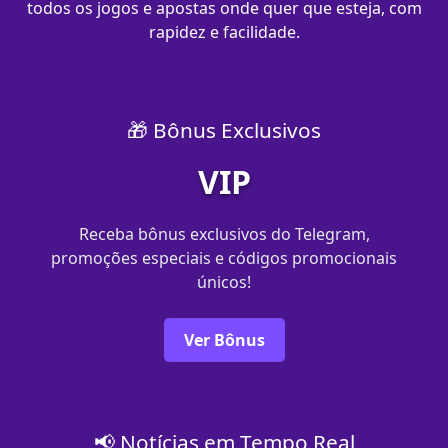
todos os jogos e apostas onde quer que esteja, com
rapidez e facilidade.
🎁 Bônus Exclusivos
VIP
Receba bônus exclusivos do Telegram,
promoções especiais e códigos promocionais
únicos!
Ver Bônus
📢 Notícias em Tempo Real