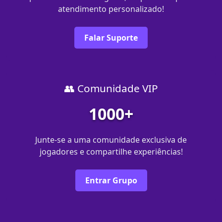
atendimento personalizado!
Falar Suporte
👥 Comunidade VIP
1000+
Junte-se a uma comunidade exclusiva de
jogadores e compartilhe experiências!
Entrar Grupo