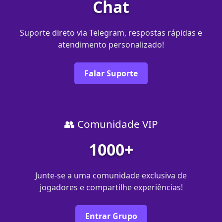
Chat
Suporte direto via Telegram, respostas rápidas e
atendimento personalizado!
Falar Suporte
👥 Comunidade VIP
1000+
Junte-se a uma comunidade exclusiva de
jogadores e compartilhe experiências!
Entrar Grupo