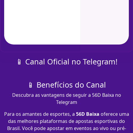
📱 Canal Oficial no Telegram!
📱 Benefícios do Canal
Descubra as vantagens de seguir a 56D Baixa no
Telegram
Para os amantes de esportes, a
56D Baixa
oferece uma
das melhores plataformas de apostas esportivas do
Brasil. Você pode apostar em eventos ao vivo ou pré-