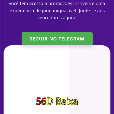
você tem acesso a promoções incríveis e uma
experiência de jogo inigualável. Junte-se aos
vencedores agora!
SEGUIR NO TELEGRAM