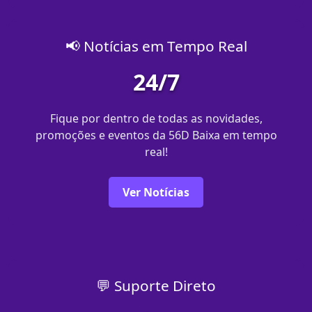
📢 Notícias em Tempo Real
24/7
Fique por dentro de todas as novidades,
promoções e eventos da 56D Baixa em tempo
real!
Ver Notícias
💬 Suporte Direto