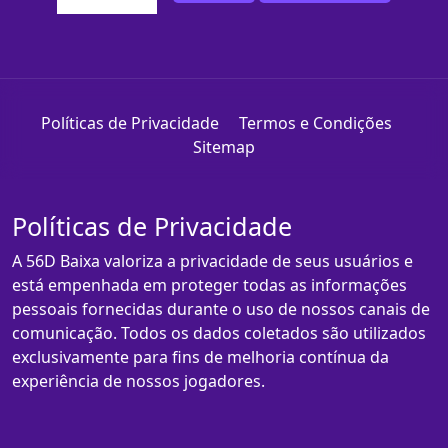
Políticas de Privacidade
Termos e Condições
Sitemap
Políticas de Privacidade
A 56D Baixa valoriza a privacidade de seus usuários e
está empenhada em proteger todas as informações
pessoais fornecidas durante o uso de nossos canais de
comunicação. Todos os dados coletados são utilizados
exclusivamente para fins de melhoria contínua da
experiência de nossos jogadores.