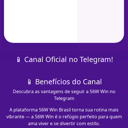
📱 Canal Oficial no Telegram!
📱 Benefícios do Canal
Descubra as vantagens de seguir a 56W Win no
Telegram
A plataforma 56W Win Brasil torna sua rotina mais
vibrante — a 56W Win é o refúgio perfeito para quem
ama viver e se divertir com estilo.