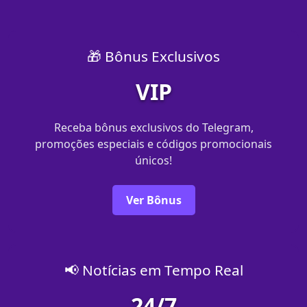
🎁 Bônus Exclusivos
VIP
Receba bônus exclusivos do Telegram,
promoções especiais e códigos promocionais
únicos!
Ver Bônus
📢 Notícias em Tempo Real
24/7