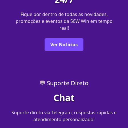
Fique por dentro de todas as novidades,
promoções e eventos da 56W Win em tempo
real!
Ver Notícias
💬 Suporte Direto
Chat
Suporte direto via Telegram, respostas rápidas e
atendimento personalizado!