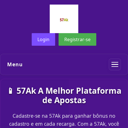
Login
Registrar-se
Menu
📱 57Ak A Melhor Plataforma
de Apostas
Cadastre-se na 57Ak para ganhar bônus no
cadastro e em cada recarga. Com a 57Ak, você