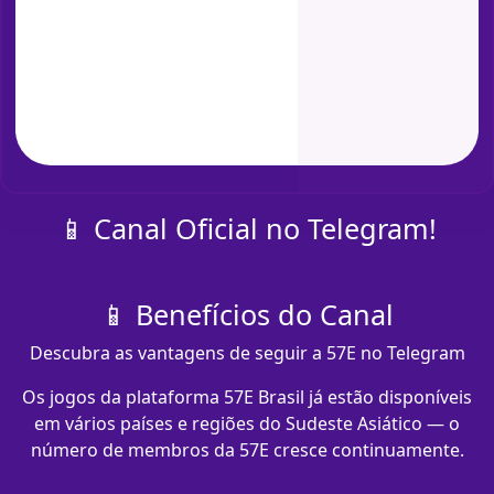
📱 Canal Oficial no Telegram!
📱 Benefícios do Canal
Descubra as vantagens de seguir a 57E no Telegram
Os jogos da plataforma 57E Brasil já estão disponíveis
em vários países e regiões do Sudeste Asiático — o
número de membros da 57E cresce continuamente.