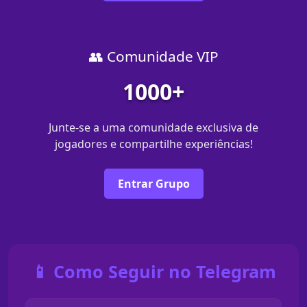
👥 Comunidade VIP
1000+
Junte-se a uma comunidade exclusiva de
jogadores e compartilhe experiências!
Entrar Grupo
📱 Como Seguir no Telegram