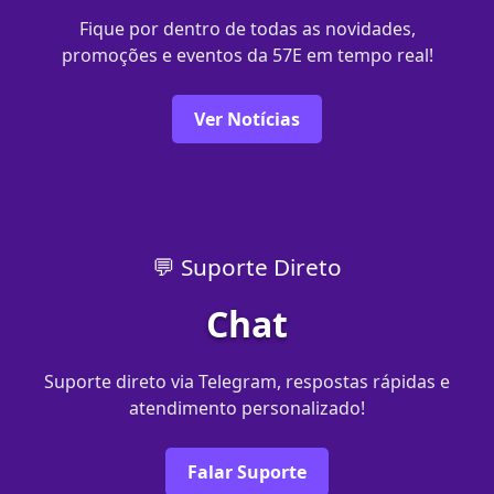
Fique por dentro de todas as novidades,
promoções e eventos da 57E em tempo real!
Ver Notícias
💬 Suporte Direto
Chat
Suporte direto via Telegram, respostas rápidas e
atendimento personalizado!
Falar Suporte