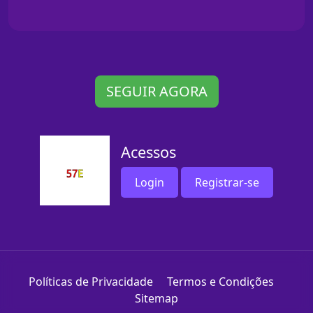
SEGUIR AGORA
Acessos
Login
Registrar-se
Políticas de Privacidade
Termos e Condições
Sitemap