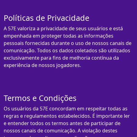
Políticas de Privacidade
A 57E valoriza a privacidade de seus usuários e está
empenhada em proteger todas as informações
pessoais fornecidas durante o uso de nossos canais de
comunicação. Todos os dados coletados são utilizados
exclusivamente para fins de melhoria contínua da
experiência de nossos jogadores.
Termos e Condições
Os usuários da 57E concordam em respeitar todas as
regras e regulamentos estabelecidos. É importante ler
e entender todos os termos antes de participar de
nossos canais de comunicação. A violação destes