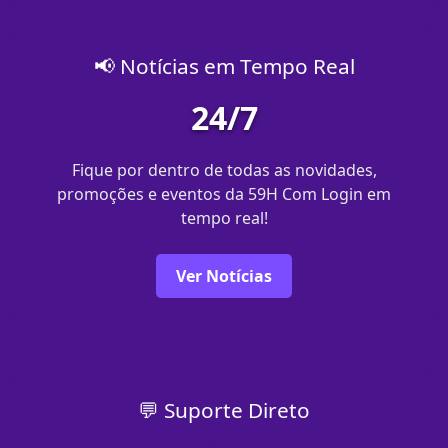
📢 Notícias em Tempo Real
24/7
Fique por dentro de todas as novidades,
promoções e eventos da 59H Com Login em
tempo real!
Ver Notícias
💬 Suporte Direto