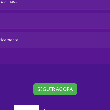
erder nada
a
aticamente
SEGUIR AGORA