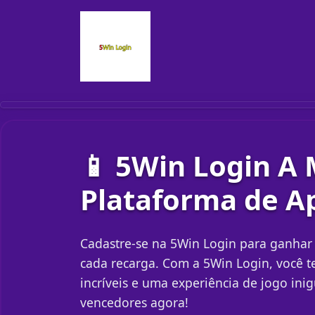
📱 5Win Login A
Plataforma de A
Cadastre-se na 5Win Login para ganhar
cada recarga. Com a 5Win Login, você 
incríveis e uma experiência de jogo inig
vencedores agora!