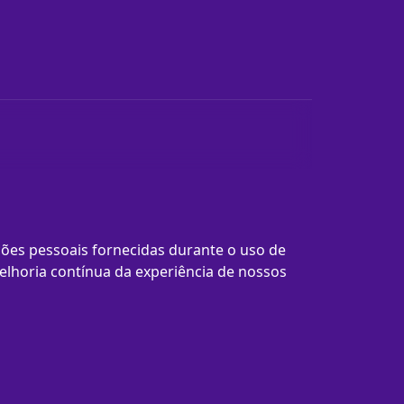
ções pessoais fornecidas durante o uso de
elhoria contínua da experiência de nossos