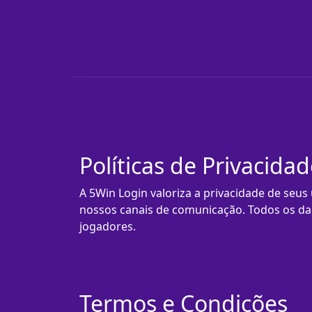
Políticas de Privacida
A 5Win Login valoriza a privacidade de seu
nossos canais de comunicação. Todos os dad
jogadores.
Termos e Condições