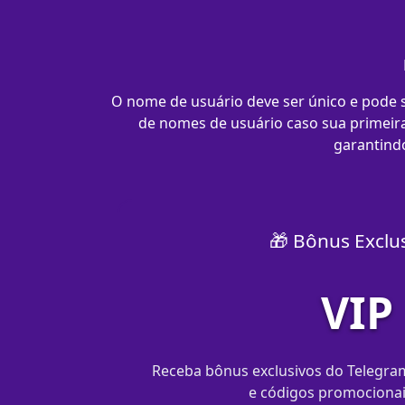
O nome de usuário deve ser único e pode 
de nomes de usuário caso sua primeira 
garantind
🎁 Bônus Exclu
VIP
Receba bônus exclusivos do Telegra
e códigos promocionai