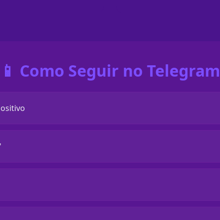
📱 Como Seguir no Telegram
ositivo
"