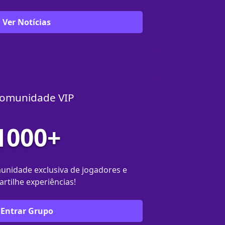
Ver Notícias
Comunidade VIP
1000+
unidade exclusiva de jogadores e
rtilhe experiências!
Entrar Grupo