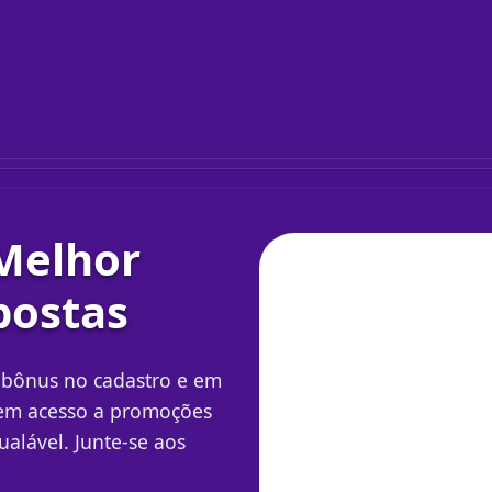
 Melhor
postas
 bônus no cadastro e em
tem acesso a promoções
ualável. Junte-se aos