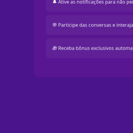
🔔 Ative as notificações para não p
💬 Participe das conversas e interaj
🎁 Receba bônus exclusivos autom