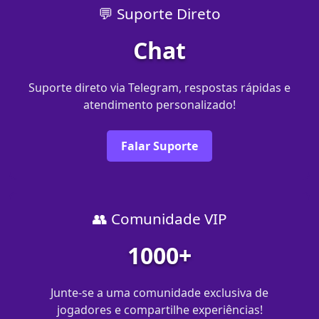
💬 Suporte Direto
Chat
Suporte direto via Telegram, respostas rápidas e
atendimento personalizado!
Falar Suporte
👥 Comunidade VIP
1000+
Junte-se a uma comunidade exclusiva de
jogadores e compartilhe experiências!