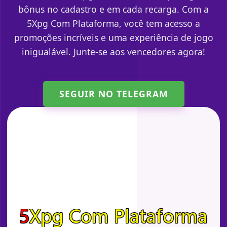
bônus no cadastro e em cada recarga. Com a
5Xpg Com Plataforma, você tem acesso a
promoções incríveis e uma experiência de jogo
inigualável. Junte-se aos vencedores agora!
SEGUIR NO TELEGRAM