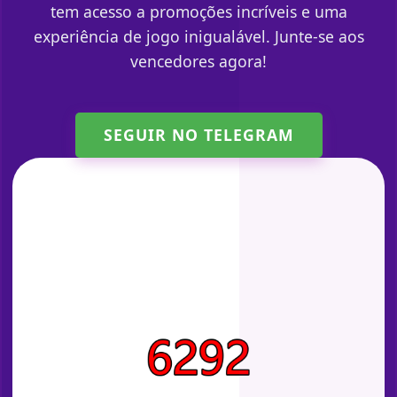
tem acesso a promoções incríveis e uma
experiência de jogo inigualável. Junte-se aos
vencedores agora!
SEGUIR NO TELEGRAM