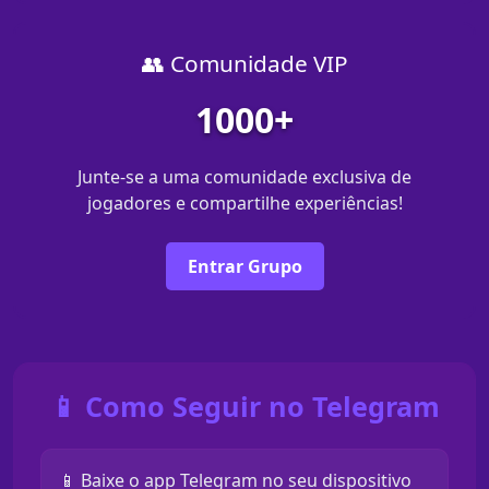
👥 Comunidade VIP
1000+
Junte-se a uma comunidade exclusiva de
jogadores e compartilhe experiências!
Entrar Grupo
📱 Como Seguir no Telegram
📱 Baixe o app Telegram no seu dispositivo