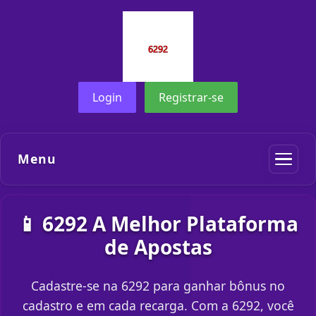
Login
Registrar-se
Menu
📱 6292 A Melhor Plataforma
de Apostas
Cadastre-se na 6292 para ganhar bônus no
cadastro e em cada recarga. Com a 6292, você