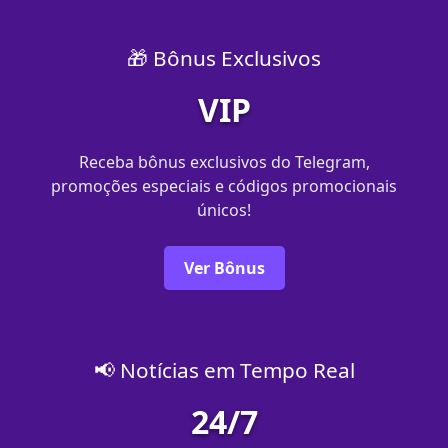
🎁 Bônus Exclusivos
VIP
Receba bônus exclusivos do Telegram,
promoções especiais e códigos promocionais
únicos!
Ver Bônus
📢 Notícias em Tempo Real
24/7