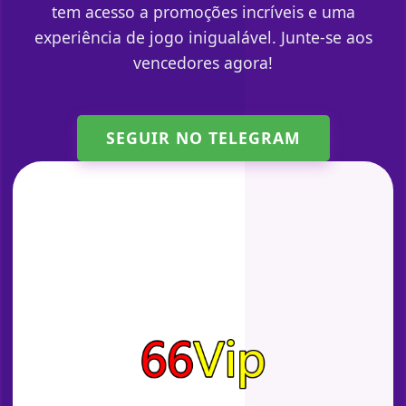
tem acesso a promoções incríveis e uma
experiência de jogo inigualável. Junte-se aos
vencedores agora!
SEGUIR NO TELEGRAM