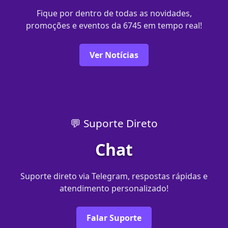
Fique por dentro de todas as novidades,
promoções e eventos da 6745 em tempo real!
Ver Notícias
💬 Suporte Direto
Chat
Suporte direto via Telegram, respostas rápidas e
atendimento personalizado!
Falar Suporte