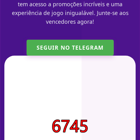
tem acesso a promoções incríveis e uma
experiência de jogo inigualável. Junte-se aos
vencedores agora!
SEGUIR NO TELEGRAM