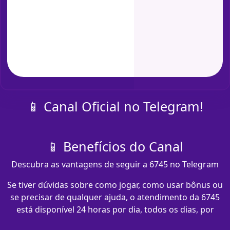
📱 Canal Oficial no Telegram!
📱 Benefícios do Canal
Descubra as vantagens de seguir a 6745 no Telegram
Se tiver dúvidas sobre como jogar, como usar bônus ou
se precisar de qualquer ajuda, o atendimento da 6745
está disponível 24 horas por dia, todos os dias, por