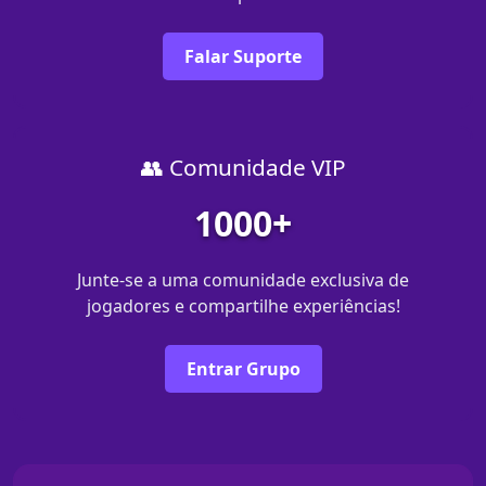
Falar Suporte
👥 Comunidade VIP
1000+
Junte-se a uma comunidade exclusiva de
jogadores e compartilhe experiências!
Entrar Grupo