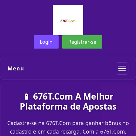
Login
Registrar-se
Menu
📱 676T.Com A Melhor
Plataforma de Apostas
Cadastre-se na 676T.Com para ganhar bônus no
cadastro e em cada recarga. Com a 676T.Com,