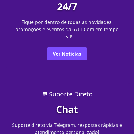
24/7
Fique por dentro de todas as novidades,
promoções e eventos da 676T.Com em tempo
real!
Ver Notícias
💬 Suporte Direto
Chat
Suporte direto via Telegram, respostas rápidas e
atendimento personalizado!