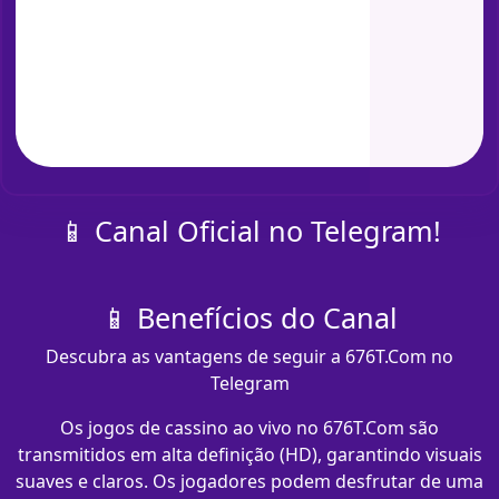
📱 Canal Oficial no Telegram!
📱 Benefícios do Canal
Descubra as vantagens de seguir a 676T.Com no
Telegram
Os jogos de cassino ao vivo no 676T.Com são
transmitidos em alta definição (HD), garantindo visuais
suaves e claros. Os jogadores podem desfrutar de uma