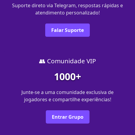
Suporte direto via Telegram, respostas rápidas e
atendimento personalizado!
Falar Suporte
👥 Comunidade VIP
1000+
Junte-se a uma comunidade exclusiva de
jogadores e compartilhe experiências!
Entrar Grupo