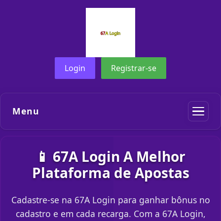
Login
Registrar-se
Menu
📱 67A Login A Melhor
Plataforma de Apostas
Cadastre-se na 67A Login para ganhar bônus no
cadastro e em cada recarga. Com a 67A Login,