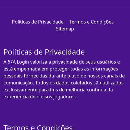
Políticas de Privacidade
Termos e Condições
Sitemap
Políticas de Privacidade
A 67A Login valoriza a privacidade de seus usuários e
está empenhada em proteger todas as informações
pessoais fornecidas durante o uso de nossos canais de
comunicação. Todos os dados coletados são utilizados
exclusivamente para fins de melhoria contínua da
experiência de nossos jogadores.
Termos e Condições