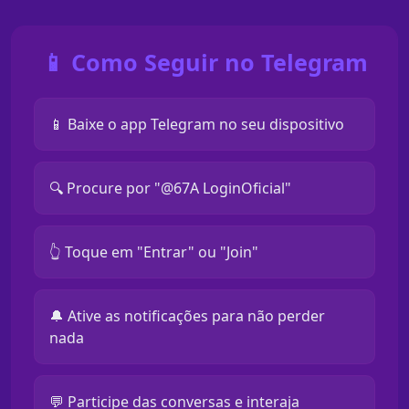
📱 Como Seguir no Telegram
📱 Baixe o app Telegram no seu dispositivo
🔍 Procure por "@67A LoginOficial"
👆 Toque em "Entrar" ou "Join"
🔔 Ative as notificações para não perder
nada
💬 Participe das conversas e interaja