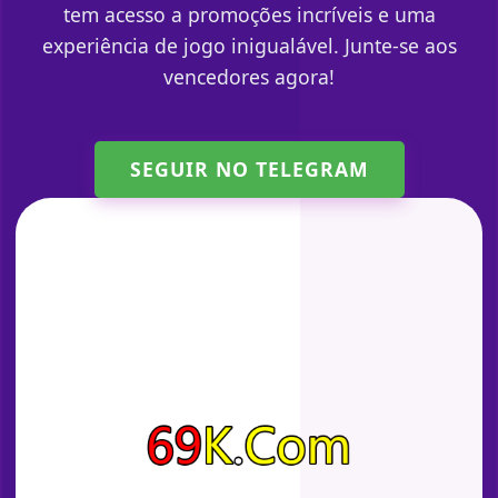
tem acesso a promoções incríveis e uma
experiência de jogo inigualável. Junte-se aos
vencedores agora!
SEGUIR NO TELEGRAM