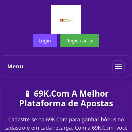
Login
Registrar-se
Menu
📱 69K.Com A Melhor
Plataforma de Apostas
Cadastre-se na 69K.Com para ganhar bônus no
cadastro e em cada recarga. Com a 69K.Com, você