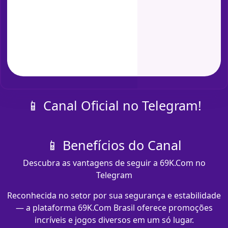
📱 Canal Oficial no Telegram!
📱 Benefícios do Canal
Descubra as vantagens de seguir a 69K.Com no
Telegram
Reconhecida no setor por sua segurança e estabilidade
— a plataforma 69K.Com Brasil oferece promoções
incríveis e jogos diversos em um só lugar.