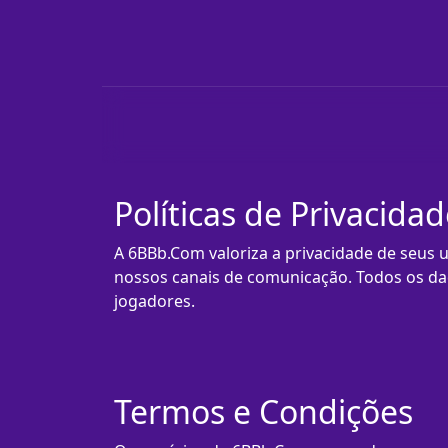
Políticas de Privacida
A 6BBb.Com valoriza a privacidade de seus
nossos canais de comunicação. Todos os dad
jogadores.
Termos e Condições