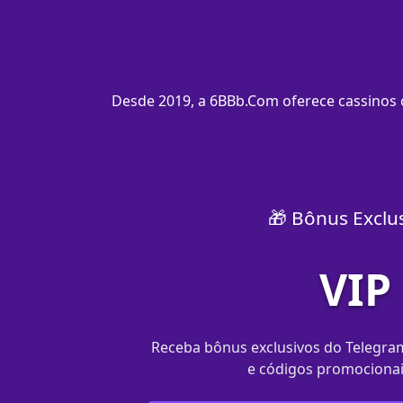
Desde 2019, a 6BBb.Com oferece cassinos o
🎁 Bônus Exclu
VIP
Receba bônus exclusivos do Telegra
e códigos promocionai