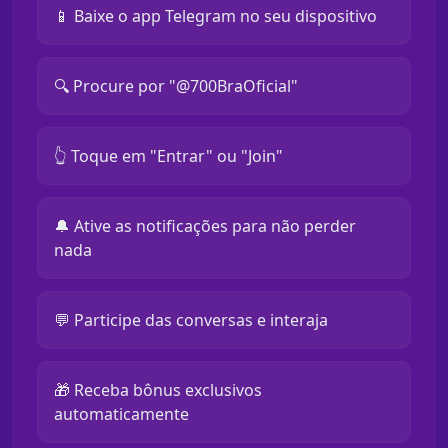
📱 Baixe o app Telegram no seu dispositivo
🔍 Procure por "@700BraOficial"
👆 Toque em "Entrar" ou "Join"
🔔 Ative as notificações para não perder
nada
💬 Participe das conversas e interaja
🎁 Receba bônus exclusivos
automaticamente