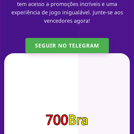
tem acesso a promoções incríveis e uma
experiência de jogo inigualável. Junte-se aos
vencedores agora!
SEGUIR NO TELEGRAM