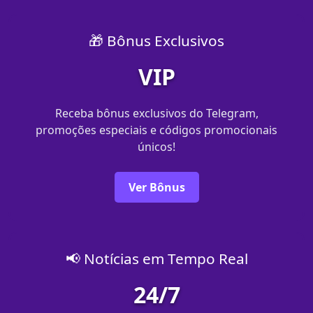
🎁 Bônus Exclusivos
VIP
Receba bônus exclusivos do Telegram,
promoções especiais e códigos promocionais
únicos!
Ver Bônus
📢 Notícias em Tempo Real
24/7