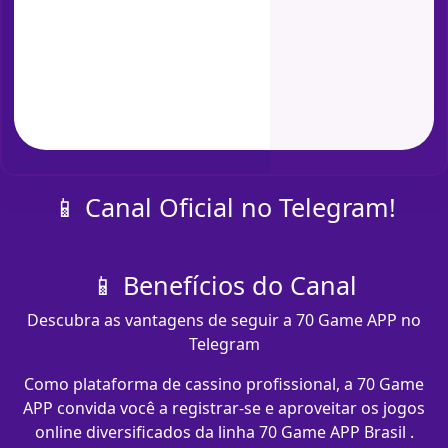
📱 Canal Oficial no Telegram!
📱 Benefícios do Canal
Descubra as vantagens de seguir a 70 Game APP no
Telegram
Como plataforma de cassino profissional, a 70 Game
APP convida você a registrar-se e aproveitar os jogos
online diversificados da linha 70 Game APP Brasil .