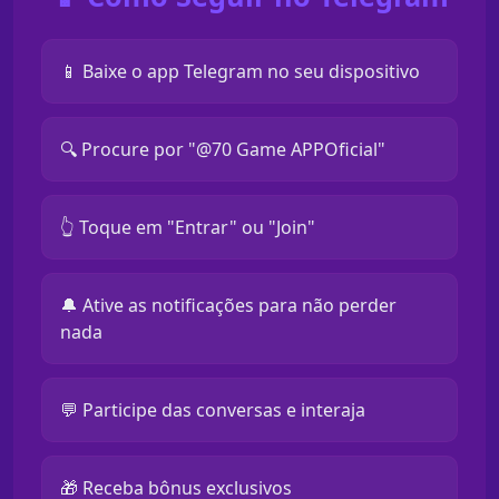
📱 Baixe o app Telegram no seu dispositivo
🔍 Procure por "@70 Game APPOficial"
👆 Toque em "Entrar" ou "Join"
🔔 Ative as notificações para não perder
nada
💬 Participe das conversas e interaja
🎁 Receba bônus exclusivos