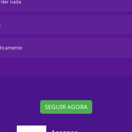
erder nada
a
aticamente
SEGUIR AGORA