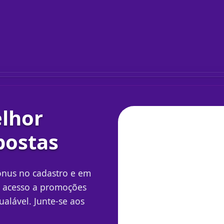
lhor
postas
ônus no cadastro e em
m acesso a promoções
ualável. Junte-se aos