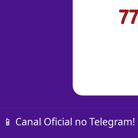
📱 Canal Oficial no Telegram!