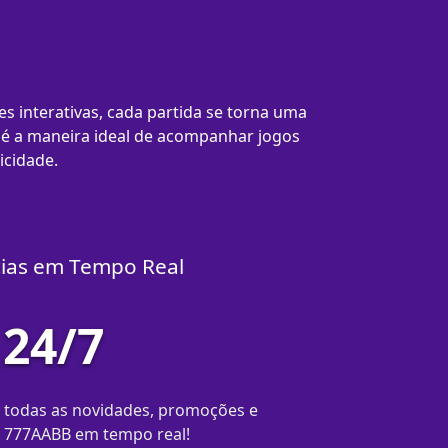
 interativas, cada partida se torna uma
o é a maneira ideal de acompanhar jogos
icidade.
cias em Tempo Real
24/7
e todas as novidades, promoções e
 777AABB em tempo real!