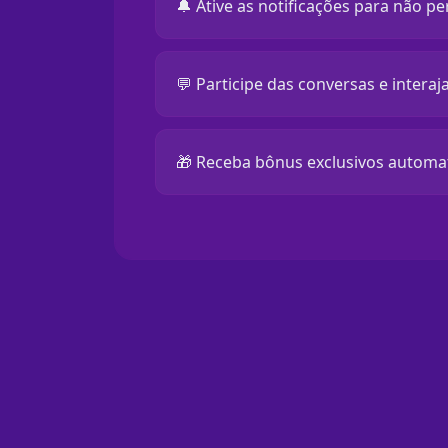
🔔 Ative as notificações para não p
💬 Participe das conversas e interaj
🎁 Receba bônus exclusivos autom