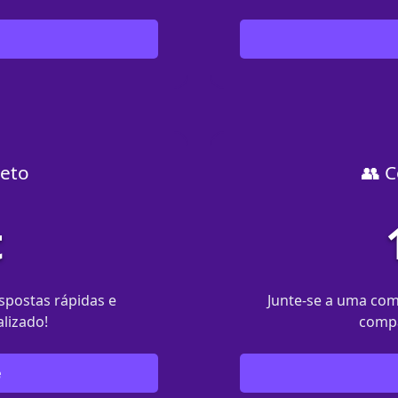
reto
👥 
t
espostas rápidas e
Junte-se a uma com
lizado!
compa
e