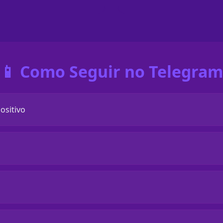
📱 Como Seguir no Telegram
ositivo