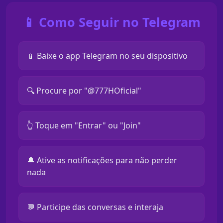
📱 Como Seguir no Telegram
📱 Baixe o app Telegram no seu dispositivo
🔍 Procure por "@777HOficial"
👆 Toque em "Entrar" ou "Join"
🔔 Ative as notificações para não perder
nada
💬 Participe das conversas e interaja