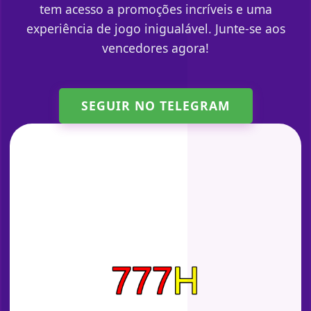
tem acesso a promoções incríveis e uma
experiência de jogo inigualável. Junte-se aos
vencedores agora!
SEGUIR NO TELEGRAM