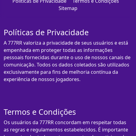
Políticas de Privacidade
Termos e Condições
Sitemap
Políticas de Privacidade
A 777RR valoriza a privacidade de seus usuários e está
empenhada em proteger todas as informações
pessoais fornecidas durante o uso de nossos canais de
comunicação. Todos os dados coletados são utilizados
exclusivamente para fins de melhoria contínua da
experiência de nossos jogadores.
Termos e Condições
Os usuários da 777RR concordam em respeitar todas
as regras e regulamentos estabelecidos. É importante