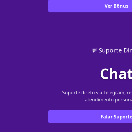
Ver Bônus
💬 Suporte Di
Cha
Suporte direto via Telegram, r
atendimento persona
Falar Suport