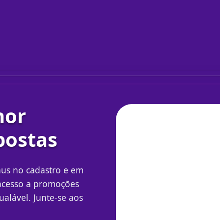
hor
postas
us no cadastro e em
acesso a promoções
ualável. Junte-se aos