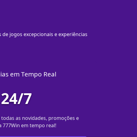
s de jogos excepcionais e experiências
cias em Tempo Real
24/7
e todas as novidades, promoções e
a 777Win em tempo real!