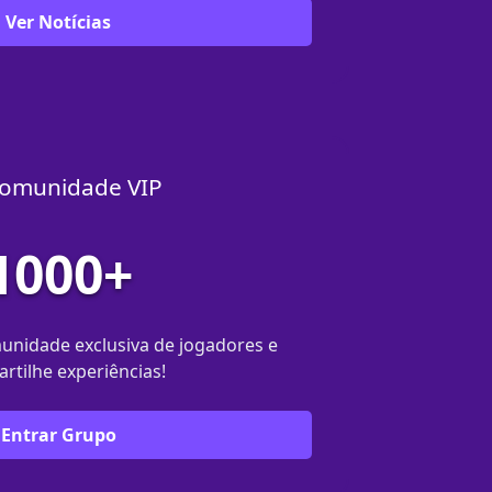
Ver Notícias
Comunidade VIP
1000+
unidade exclusiva de jogadores e
rtilhe experiências!
Entrar Grupo