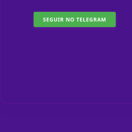
SEGUIR NO TELEGRAM