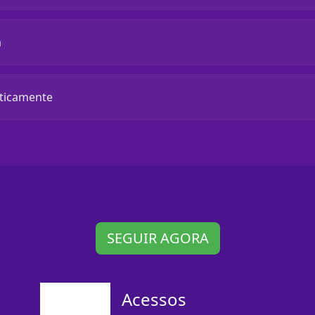
a
aticamente
SEGUIR AGORA
Acessos