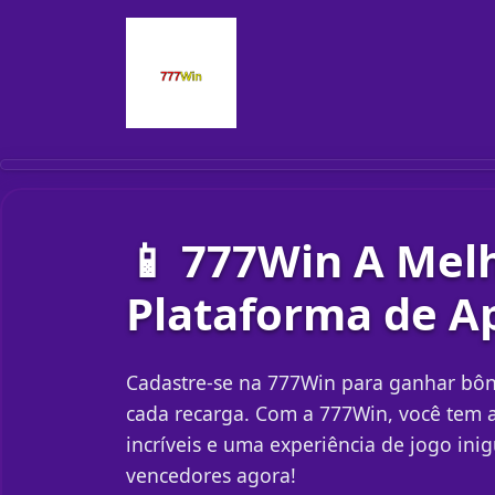
📱 777Win A Mel
Plataforma de A
Cadastre-se na 777Win para ganhar bôn
cada recarga. Com a 777Win, você tem 
incríveis e uma experiência de jogo inig
vencedores agora!