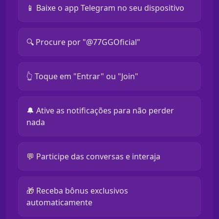
📱 Baixe o app Telegram no seu dispositivo
🔍 Procure por "@77GGOficial"
👆 Toque em "Entrar" ou "Join"
🔔 Ative as notificações para não perder
nada
💬 Participe das conversas e interaja
🎁 Receba bônus exclusivos
automaticamente