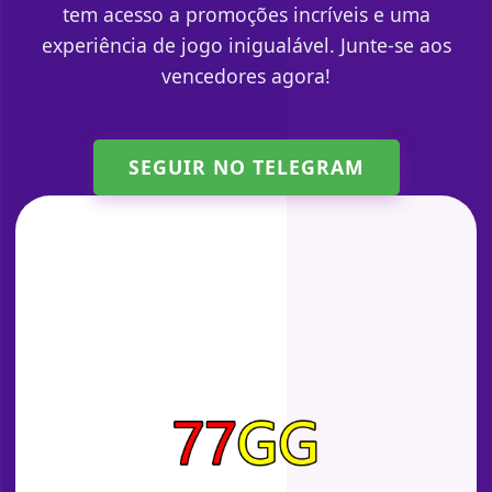
tem acesso a promoções incríveis e uma
experiência de jogo inigualável. Junte-se aos
vencedores agora!
SEGUIR NO TELEGRAM