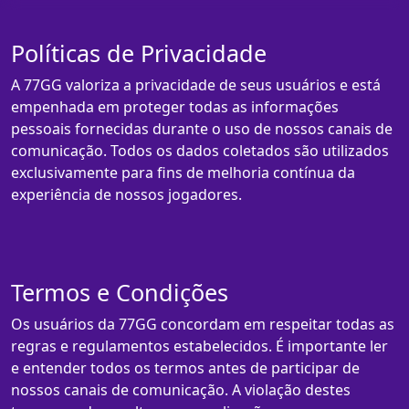
Políticas de Privacidade
A 77GG valoriza a privacidade de seus usuários e está
empenhada em proteger todas as informações
pessoais fornecidas durante o uso de nossos canais de
comunicação. Todos os dados coletados são utilizados
exclusivamente para fins de melhoria contínua da
experiência de nossos jogadores.
Termos e Condições
Os usuários da 77GG concordam em respeitar todas as
regras e regulamentos estabelecidos. É importante ler
e entender todos os termos antes de participar de
nossos canais de comunicação. A violação destes