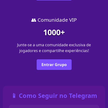
👥 Comunidade VIP
1000+
Junte-se a uma comunidade exclusiva de
jogadores e compartilhe experiências!
Entrar Grupo
📱 Como Seguir no Telegram