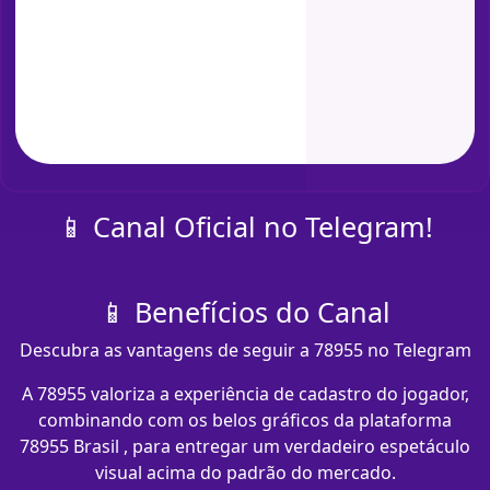
📱 Canal Oficial no Telegram!
📱 Benefícios do Canal
Descubra as vantagens de seguir a 78955 no Telegram
A 78955 valoriza a experiência de cadastro do jogador,
combinando com os belos gráficos da plataforma
78955 Brasil , para entregar um verdadeiro espetáculo
visual acima do padrão do mercado.