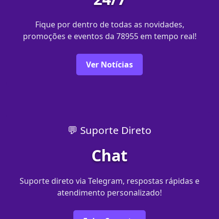
Fique por dentro de todas as novidades,
promoções e eventos da 78955 em tempo real!
Ver Notícias
💬 Suporte Direto
Chat
Suporte direto via Telegram, respostas rápidas e
atendimento personalizado!