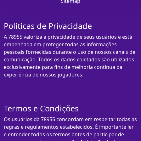
Sitemap
Políticas de Privacidade
A 78955 valoriza a privacidade de seus usuários e está
empenhada em proteger todas as informações
pessoais fornecidas durante o uso de nossos canais de
comunicação. Todos os dados coletados são utilizados
exclusivamente para fins de melhoria contínua da
experiência de nossos jogadores.
Termos e Condições
Os usuários da 78955 concordam em respeitar todas as
regras e regulamentos estabelecidos. É importante ler
e entender todos os termos antes de participar de