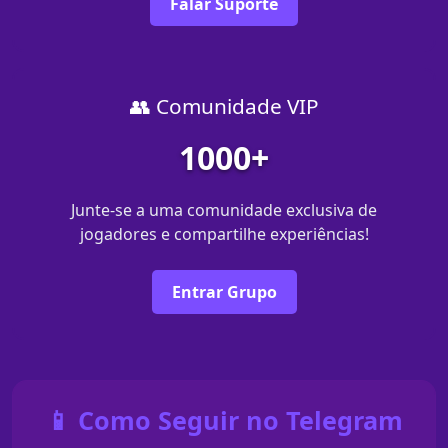
Falar Suporte
👥 Comunidade VIP
1000+
Junte-se a uma comunidade exclusiva de
jogadores e compartilhe experiências!
Entrar Grupo
📱 Como Seguir no Telegram