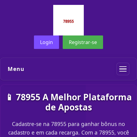
Login
Registrar-se
Menu
📱 78955 A Melhor Plataforma
de Apostas
Cadastre-se na 78955 para ganhar bônus no
cadastro e em cada recarga. Com a 78955, você