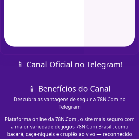
📱 Canal Oficial no Telegram!
📱 Benefícios do Canal
Descubra as vantagens de seguir a 78N.Com no
Telegram
Plataforma online da 78N.Com , o site mais seguro com
a maior variedade de jogos 78N.Com Brasil , como
bacará, caça-níqueis e crupiês ao vivo — reconhecido