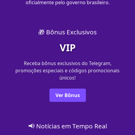
oficialmente pelo governo brasileiro.
🎁 Bônus Exclusivos
VIP
Receba bônus exclusivos do Telegram,
promoções especiais e códigos promocionais
únicos!
Ver Bônus
📢 Notícias em Tempo Real