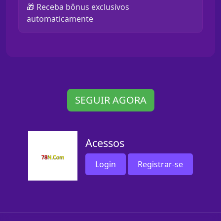
🎁 Receba bônus exclusivos
automaticamente
SEGUIR AGORA
Acessos
Login
Registrar-se