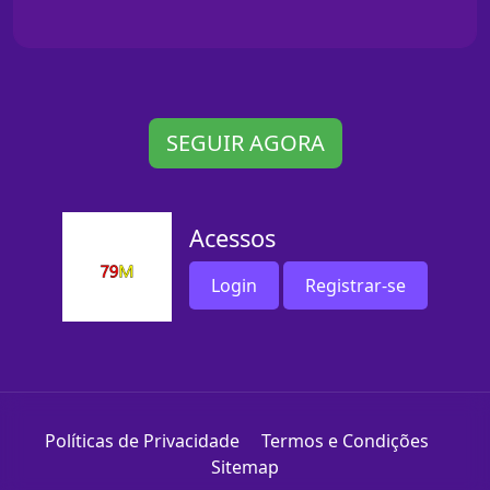
SEGUIR AGORA
Acessos
Login
Registrar-se
Políticas de Privacidade
Termos e Condições
Sitemap