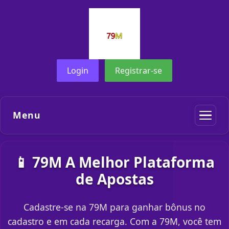
Login
Registrar-se
Menu
📱 79M A Melhor Plataforma
de Apostas
Cadastre-se na 79M para ganhar bônus no
cadastro e em cada recarga. Com a 79M, você tem